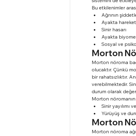
sistemini de etkiley
Bu etkilenimler aras
Ağrının şiddet
Ayakta hareket k
Sinir hasarı
Ayakta biyomek
Sosyal ve psikol
Morton Nö
Morton nöroma baca
olucaktır. Çünkü m
bir rahatsızlıktır. 
verebilmektedir. Sin
durum olarak değerl
Morton nöromanın ba
Sinir yayılımı 
Yürüyüş ve duru
Morton Nör
Morton nöroma ağrıs