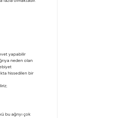
a fazla olmaktadır. 
vet yapabilir 
ğrıya neden olan 
ebiyet 
kta hissedilen bir 
riz;
kü bu ağrıyı çok 