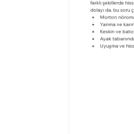
farklı şekillerde h
dolayı da, bu soru 
Morton nöroması
Yanma ve karı
Keskin ve batıc
Ayak tabanında
Uyuşma ve hissi