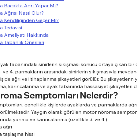
 Bacakta Ağrı Yapar Mı?
Ağrısı Nasıl Olur?
 Kendiliğinden Geçer Mi?
 Tedavisi
 Ameliyatı Hakkında
Tabanlık Önerileri
ak tabanındaki sinirlerin sıkışması sonucu ortaya çıkan bir
3. ve 4. parmakların arasındaki sinirlerin sıkışmasıyla meydan
 kişide ağrı ve iltihaplanma şikayetleri görülür. Bu şikayetlerin 
a, karıncalanma ve ayak tabanında hassasiyet şikayetleri d
roma Semptomları Nelerdir?
omları, genellikle kişilerde ayaklarda ve parmaklarda ağrı
te görülmektedir. Yaygın olarak görülen motor nöroma semptoml
ında yanma ve karıncalanma (özellikle 3. ve 4.)
 ağrı
 taşlaşma hissi