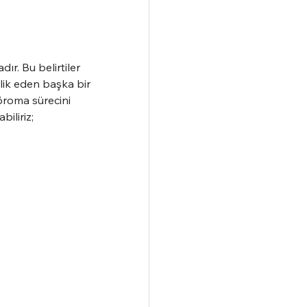
ır. Bu belirtiler 
lik eden başka bir 
nöroma sürecini 
iliriz;