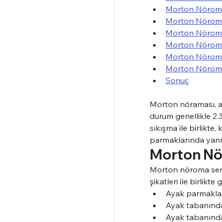
Morton Nöroma
Morton Nöroma 
Morton Nöroma
Morton Nöroma
Morton Nöroma
Morton Nöroma 
Sonuç
Morton nöraması, ay
durum genellikle 2.
sıkışma ile birlikte,
parmaklarında yanm
Morton Nö
Morton nöroma sempt
şikatleri ile birlik
Ayak parmaklar
Ayak tabanında
Ayak tabanında