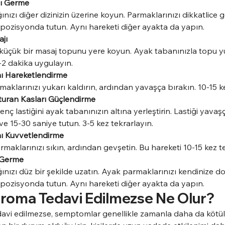
nı Germe
nızı diğer dizinizin üzerine koyun. Parmaklarınızı dikkatlice g
ozisyonda tutun. Aynı hareketi diğer ayakta da yapın.
jı
 küçük bir masaj topunu yere koyun. Ayak tabanınızla topu y
-2 dakika uygulayın.
nı Hareketlendirme
aklarınızı yukarı kaldırın, ardından yavaşça bırakın. 10-15 ke
turan Kasları Güçlendirme
nç lastiğini ayak tabanınızın altına yerleştirin. Lastiği yava
 ve 15-30 saniye tutun. 3-5 kez tekrarlayın.
nı Kuvvetlendirme
maklarınızı sıkın, ardından gevşetin. Bu hareketi 10-15 kez te
 Germe
ınızı düz bir şekilde uzatın. Ayak parmaklarınızı kendinize d
ozisyonda tutun. Aynı hareketi diğer ayakta da yapın.
roma Tedavi Edilmezse Ne Olur?
vi edilmezse, semptomlar genellikle zamanla daha da kötüle