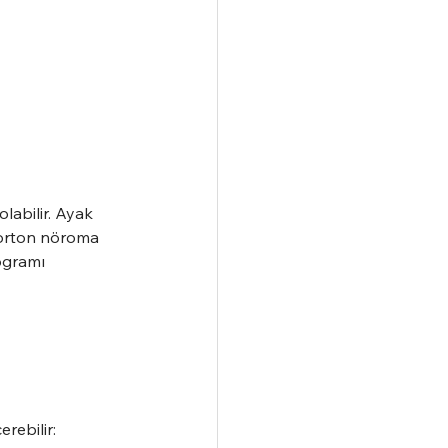
abilir. Ayak 
Morton nöroma 
ogramı 
erebilir: