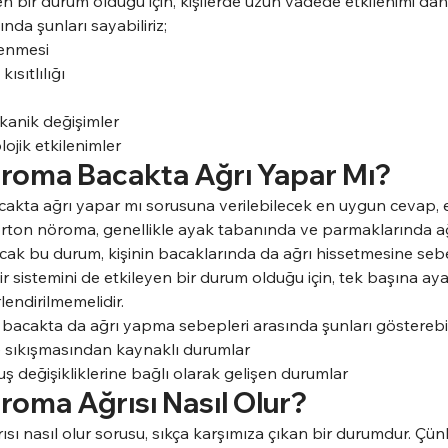
en bir durum olduğu için, kişilerde uzun vadede etkilenimi dah
ında şunları sayabiliriz;
lenmesi
ısıtlılığı
anik değişimler
ojik etkilenimler
roma Bacakta Ağrı Yapar Mı?
kta ağrı yapar mı sorusuna verilebilecek en uygun cevap, e
orton nöroma, genellikle ayak tabanında ve parmaklarında a
Ancak bu durum, kişinin bacaklarında da ağrı hissetmesine seb
ir sistemini de etkileyen bir durum olduğu için, tek başına aya
endirilmemelidir.
cakta da ağrı yapma sebepleri arasında şunları gösterebili
ve sıkışmasından kaynaklı durumlar
ş değişikliklerine bağlı olarak gelişen durumlar
oma Ağrısı Nasıl Olur?
ı nasıl olur sorusu, sıkça karşımıza çıkan bir durumdur. Çün