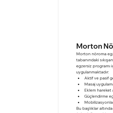
Morton Nö
Morton nöroma egzer
tabanındaki sıkışan
egzersiz programı iç
uygulanmaktadır:
Aktif ve pasif 
Masaj uygulama
Eklem hareket a
Güçlendirme egz
Mobilizasyonla
Bu başlıklar altında