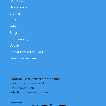
Ana Sayfa
Hakkımızda
Ürünler
S.S.S
İletişim
Blog
Eco Friendly
Bayilik
Site Kullanım Koşulları
Gizlilik Sözleşmesi
İletişim
İstanbul Cad. Kemer Corner sitesi
İnci blok kat:3 daire:31
0533 583 72 26
info@capronturkiye.com
Sosyal Medya