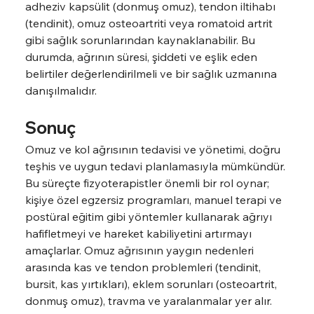
adheziv kapsülit (donmuş omuz), tendon iltihabı 
(tendinit), omuz osteoartriti veya romatoid artrit 
gibi sağlık sorunlarından kaynaklanabilir. Bu 
durumda, ağrının süresi, şiddeti ve eşlik eden 
belirtiler değerlendirilmeli ve bir sağlık uzmanına 
danışılmalıdır.
Sonuç
Omuz ve kol ağrısının tedavisi ve yönetimi, doğru 
teşhis ve uygun tedavi planlamasıyla mümkündür. 
Bu süreçte fizyoterapistler önemli bir rol oynar; 
kişiye özel egzersiz programları, manuel terapi ve 
postüral eğitim gibi yöntemler kullanarak ağrıyı 
hafifletmeyi ve hareket kabiliyetini artırmayı 
amaçlarlar. Omuz ağrısının yaygın nedenleri 
arasında kas ve tendon problemleri (tendinit, 
bursit, kas yırtıkları), eklem sorunları (osteoartrit, 
donmuş omuz), travma ve yaralanmalar yer alır. 