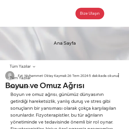
Bize Ulaşın
Ana Sayfa
Tüm Yazılar
Fzt. Muhammet Oktay Kaymak
26 Tem 2024
5 dakikada okunur
Tüm Yazılar
Boyun ve Omuz Ağrısı
Düz Taban
Boyun ve omuz ağrısı, günümüz dünyasının 
getirdiği hareketsizlik, yanlış duruş ve stres gibi 
sonuçların bir yansıması olarak çokça karşılaşılan 
sorunlardır. Fizyoterapistler, bu tür ağrıların 
yönetiminde ve tedavisinde önemli bir rol oynar. 
Fizyoterapistler, kişiye özel egzersiz programları, 