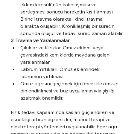
eklem kapsülünün kalınlaşması ve 
sertleşmesi sonucu hareketin kısıtlanması. 
Birincil travma olarakta, ikincil travma 
olarakta oluşabilir. Kronikleşmiş bir sürecin 
sonunda oluşur ve tedavi süreci zaman alabilir.
3. Travma ve Yaralanmalar
Çıkıklar ve Kırıklar: Omuz eklemi veya 
çevresindeki kemiklerde meydana gelen 
yaralanmalar
Labrum Yırtıkları: Omuz eklemindeki 
labrumun yırtılması.
Omuz ağrısını geçirmek için öncelikle omzun 
dinlendirilmesi ve buz uygulamasıyla şişliği 
azaltmak önemlidir.
Fizik tedavi kapsamında kasları güçlendiren ve 
esnekliği artıran egzersizler, manuel terapi ve 
elektroterapi yöntemleri uygulanabilir. Eğer ağrı 
geçmez ve artarak devam ederse doktorunuza 